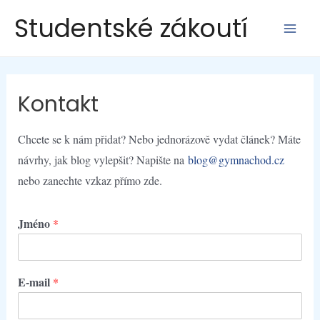
Přeskočit
Studentské zákoutí
na
Main
obsah
Men
Kontakt
Chcete se k nám přidat? Nebo jednorázově vydat článek? Máte
návrhy, jak blog vylepšit? Napište na
blog@gymnachod.cz
nebo zanechte vzkaz přímo zde.
Jméno
*
E-mail
*