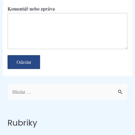
Komentář nebo zpráva
Odeslat
V
y
h
l
Rubriky
e