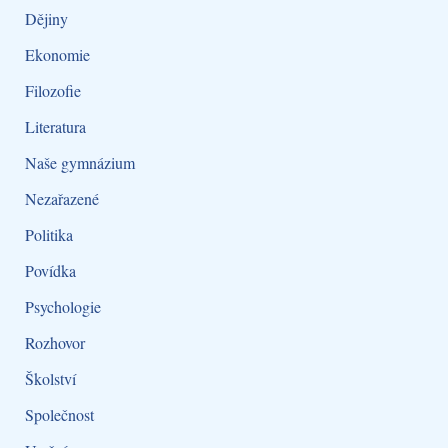
d
Dějiny
a
Ekonomie
t
Filozofie
p
Literatura
r
Naše gymnázium
o
:
Nezařazené
Politika
Povídka
Psychologie
Rozhovor
Školství
Společnost